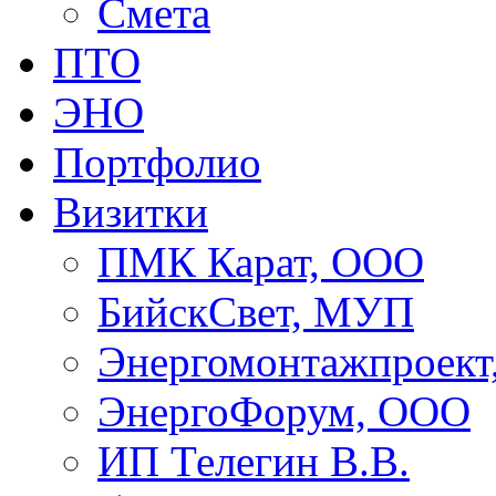
Смета
ПТО
ЭНО
Портфолио
Визитки
ПМК Карат, ООО
БийскСвет, МУП
Энергомонтажпроект
ЭнергоФорум, ООО
ИП Телегин В.В.