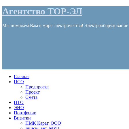
Агентство ТОР-ЭЛ
Мы поможем Вам в мире электричества! Электрооборудование и
Главная
ПСО
Предпроект
Проект
Смета
ПТО
ЭНО
Портфолио
Визитки
ПМК Карат, ООО
БийскСвет, МУП